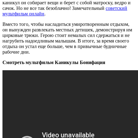
каникул он собирает вещи и берет с собой матроску, ведро и
сачок. Но не все так безоблачно! Замечательный
советский
мультфильм онлайн
.
Вместо того, чтобы насладиться умиротворенным отдыхом,
он вынужден развлекать местных детишек, демонстрируя им
цирковые трюки. Герою стоит немалых сил сдержаться и не
нагрубить надоедливым малышам. В итоге, за время своего
отдыха он устал еще больше, чем в привычные будничные
рабочие дни.
Смотреть мультфильм Каникулы Бонифация