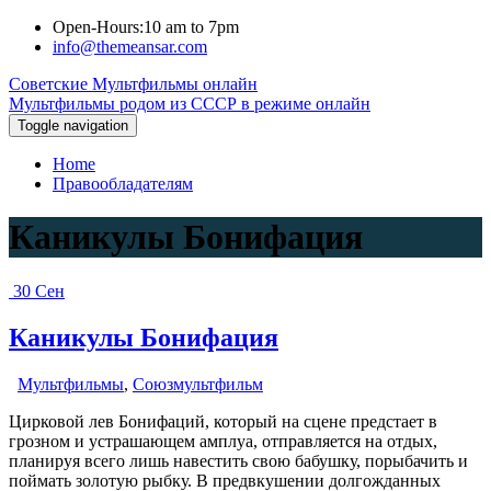
Перейти
Open-Hours:10 am to 7pm
к
info@themeansar.com
содержанию
Советские Мультфильмы онлайн
Мультфильмы родом из СССР в режиме онлайн
Toggle navigation
Home
Правообладателям
Каникулы Бонифация
30
Сен
Каникулы Бонифация
Мультфильмы
,
Союзмультфильм
Цирковой лев Бонифаций, который на сцене предстает в
грозном и устрашающем амплуа, отправляется на отдых,
планируя всего лишь навестить свою бабушку, порыбачить и
поймать золотую рыбку. В предвкушении долгожданных