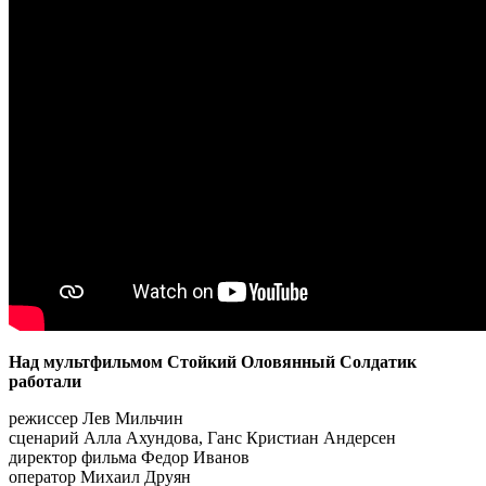
Над мультфильмом Стойкий Оловянный Солдатик
работали
режиссер Лев Мильчин
сценарий Алла Ахундова, Ганс Кристиан Андерсен
директор фильма Федор Иванов
оператор Михаил Друян